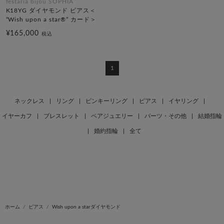
festaria bijou SOPHIA
K18YG ダイヤモンド ピアス＜
“Wish upon a star®” カード＞
¥165,000
税込
1
ネックレス
|
リング
|
ピンキーリング
|
ピアス
|
イヤリング
|
イヤーカフ
|
ブレスレット
|
ペアジュエリー
|
パーツ・その他
|
結婚指輪
|
婚約指輪
|
全て
ホーム
ピアス
Wish upon a starダイヤモンド