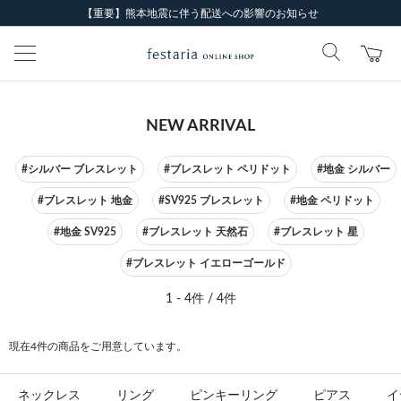
【重要】熊本地震に伴う配送への影響のお知らせ
NEW ARRIVAL
#シルバー ブレスレット
#ブレスレット ペリドット
#地金 シルバー
#ブレスレット 地金
#SV925 ブレスレット
#地金 ペリドット
#地金 SV925
#ブレスレット 天然石
#ブレスレット 星
#ブレスレット イエローゴールド
1 - 4件 / 4件
現在4件の商品をご用意しています。
ネックレス
リング
ピンキーリング
ピアス
イ