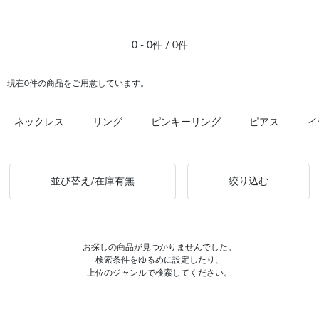
#ピアス イエローゴールド
0 - 0件 / 0件
現在0件の商品をご用意しています。
ネックレス
リング
ピンキーリング
ピアス
イ
並び替え/在庫有無
絞り込む
お探しの商品が見つかりませんでした。
検索条件をゆるめに設定したり、
上位のジャンルで検索してください。