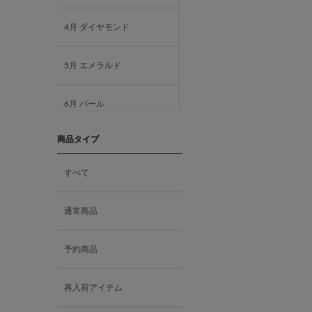
4月 ダイヤモンド
5月 エメラルド
6月 パール
商品タイプ
7月 ルビー
すべて
8月 ペリドット
通常商品
9月 サファイア
予約商品
10月 ピンクトルマリン
再入荷アイテム
10月 オパール