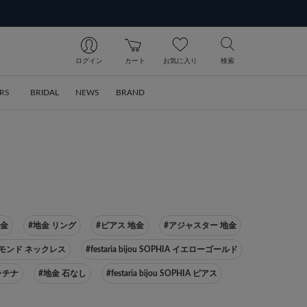
ログイン
カート
お気に入り
検索
RS
BRIDAL
NEWS
BRAND
地金
#地金 リング
#ピアス 地金
#アジャスター 地金
モンド ネックレス
#festaria bijou SOPHIA イエローゴールド
ラチナ
#地金 石なし
#festaria bijou SOPHIA ピアス