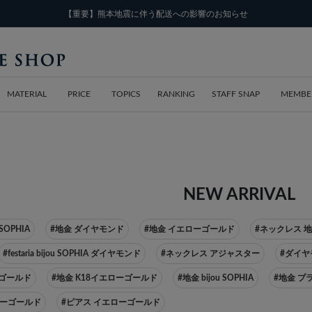
【重要】熊本地震に伴う配送への影響のお知らせ
MATERIAL
PRICE
TOPICS
RANKING
STAFF SNAP
MEMBE
NEW ARRIVAL
u SOPHIA
#地金 ダイヤモンド
#地金 イエローゴールド
#ネックレス 
#festaria bijou SOPHIA ダイヤモンド
#ネックレス アジャスター
#ダイヤ
ーゴールド
#地金 K18イエローゴールド
#地金 bijou SOPHIA
#地金 プ
ローゴールド
#ピアス イエローゴールド