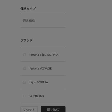
11月 ブルートパーズ
価格タイプ
通常価格
12月 タンザナイト
ブライダル
ブランド
festaria bijou SOPHIA
festaria VOYAGE
bijou SOPHIA
veretta 8va
リセット
絞り込む