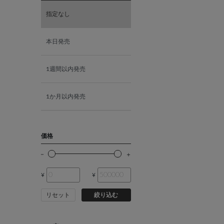
指定なし
K10ピンクゴールド
本日発売
K18ピンクゴールド
1週間以内発売
1か月以内発売
価格
¥
¥
リセット
絞り込む