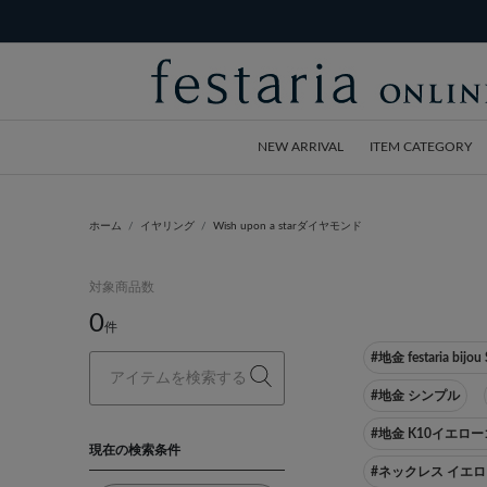
NEW ARRIVAL
ITEM CATEGORY
ホーム
イヤリング
Wish upon a starダイヤモンド
対象商品数
0
件
#地金 festaria bijo
#地金 シンプル
#地金 K10イエロ
現在の検索条件
#ネックレス イエ