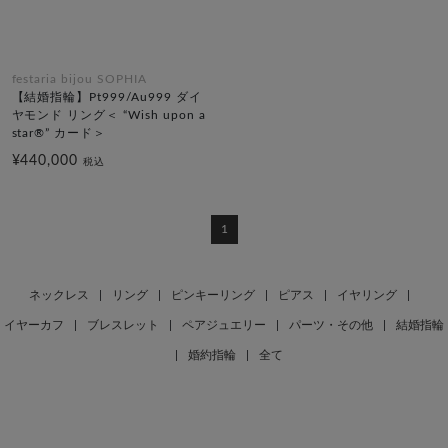
festaria bijou SOPHIA
【結婚指輪】Pt999/Au999 ダイ
ヤモンド リング＜ “Wish upon a
star®” カード＞
¥440,000
税込
1
ネックレス
|
リング
|
ピンキーリング
|
ピアス
|
イヤリング
|
イヤーカフ
|
ブレスレット
|
ペアジュエリー
|
パーツ・その他
|
結婚指輪
|
婚約指輪
|
全て