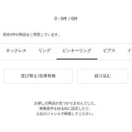
#ピアス イエローゴールド
0 - 0件 / 0件
現在0件の商品をご用意しています。
ネックレス
リング
ピンキーリング
ピアス
イ
並び替え/在庫有無
絞り込む
お探しの商品が見つかりませんでした。
検索条件をゆるめに設定したり、
上位のジャンルで検索してください。