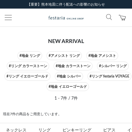
【重要】熊本地震に伴う配送への影響のお知らせ
NEW ARRIVAL
#地金 リング
#アメシスト リング
#地金 アメシスト
#リング カラーストーン
#地金 カラーストーン
#シルバー リング
#リング イエローゴールド
#地金 シルバー
#リング festaria VOYAGE
#地金 イエローゴールド
1 - 7件 / 7件
現在7件の商品をご用意しています。
ネックレス
リング
ピンキーリング
ピアス
イ