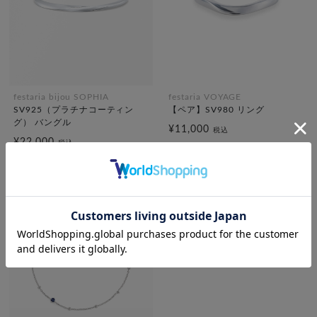
festaria bijou SOPHIA
festaria VOYAGE
SV925（プラチナコーティン
【ペア】SV980 リング
グ） バングル
¥11,000
税込
¥22,000
税込