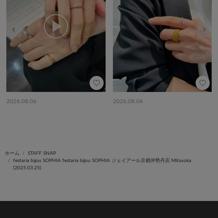
前の画像
次の
2026.08.06
2026.08.06
ホーム
STAFF SNAP
festaria bijou SOPHIA festaria bijou SOPHIA ジェイアール京都伊勢丹店 Mitsuoka
(2025.03.25)