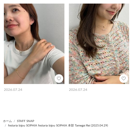
前の画像
次の
2026.07.24
2026.07.24
ホーム
STAFF SNAP
festaria bijou SOPHIA festaria bijou SOPHIA 本部 Tamegai Rei (2025.04.29)