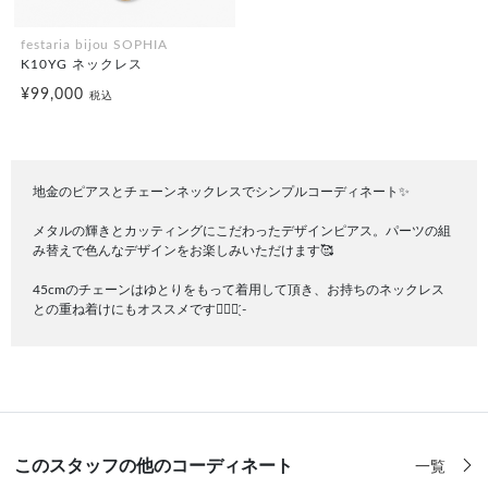
festaria bijou SOPHIA
K10YG ネックレス
¥99,000
税込
地金のピアスとチェーンネックレスでシンプルコーディネート✨️
メタルの輝きとカッティングにこだわったデザインピアス。パーツの組
み替えで色んなデザインをお楽しみいただけます🥰
45cmのチェーンはゆとりをもって着用して頂き、お持ちのネックレス
との重ね着けにもオススメです🙆🏻‍♀️ ̖́-‬
このスタッフの他のコーディネート
一覧