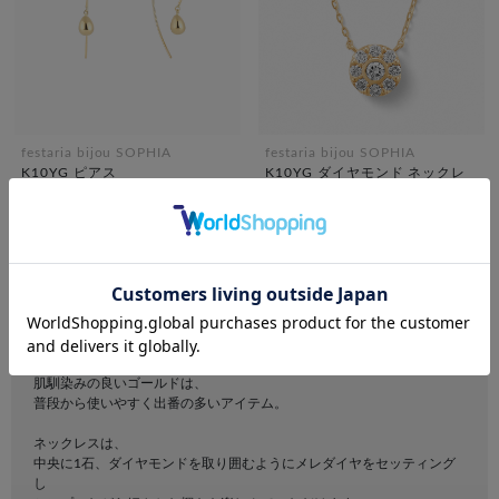
festaria bijou SOPHIA
festaria bijou SOPHIA
K10YG ピアス
K10YG ダイヤモンド ネックレ
ス
¥33,000
税込
¥69,300
税込
デイリーにぴったり
ゴールドジュエリーコーディネート
肌馴染みの良いゴールドは、
普段から使いやすく出番の多いアイテム。
ネックレスは、
中央に1石、ダイヤモンドを取り囲むようにメレダイヤをセッティング
し