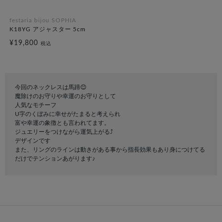
festaria bijou SOPHIA
K18YG アジャスター 5cm
¥19,800
税込
今回のネックレスは馬蹄😊
魔除けのお守りや幸運のお守りとして
人気なモチーフ
U字のくぼみに幸せがたまると考えられ
富や幸運の象徴とも言われてます。
ジュエリーをつけながら運気上がる⤴︎
デザインです
また、リングのラインは動きがある事から指長効果もあり身につけてる
だけでテンションあがります♪