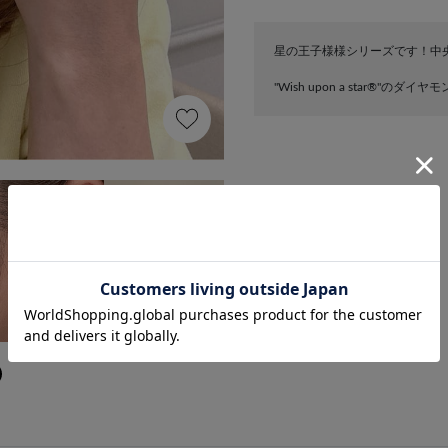
星の王子様様シリーズです！中
"Wish upon a star®