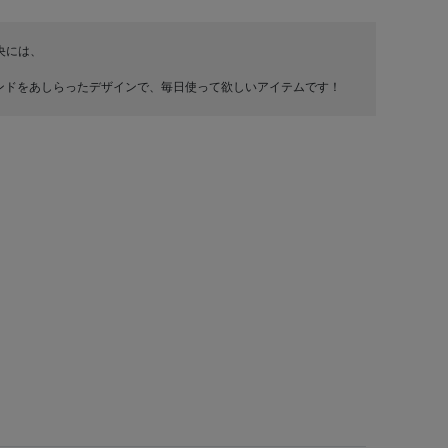
央には、
︎"のダイヤモンドをあしらったデザインで、毎日使って欲しいアイテムです！