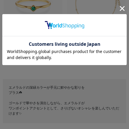
festaria VOYAGE
festaria VOYAGE
K10YG エメラルド リング
K10YG エメラルド ブレスレッ
ト
¥33,000
税込
¥49,500
税込
エメラルドの深緑カラーが手元に鮮やかな彩りを
プラス☘️
ゴールドで華やさを演出しながら、エメラルドが
ワンポイントアクセントとして、さりげないオシャレを楽しんでいただ
けます✨