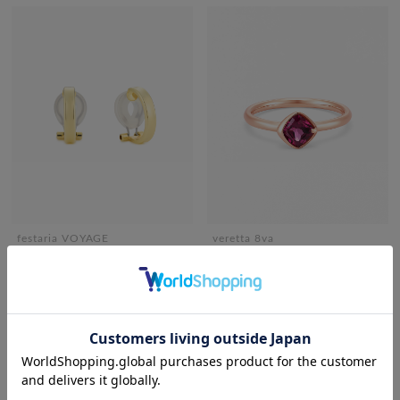
festaria VOYAGE
veretta 8va
K10YG イヤリング/イヤーカフ
K18PG ロードライトガーネット
リング
¥39,600
税込
¥143,000
税込