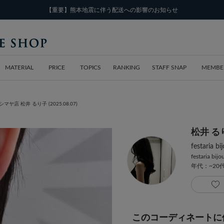
【重要】熊本地震に伴う配送への影響のお知らせ
MATERIAL
PRICE
TOPICS
RANKING
STAFF SNAP
MEMBE
新宿タカシマヤ店 松井 るり子 (2025.08.07)
松井 る
festari
festaria bij
年代：~20
このコーディネートに