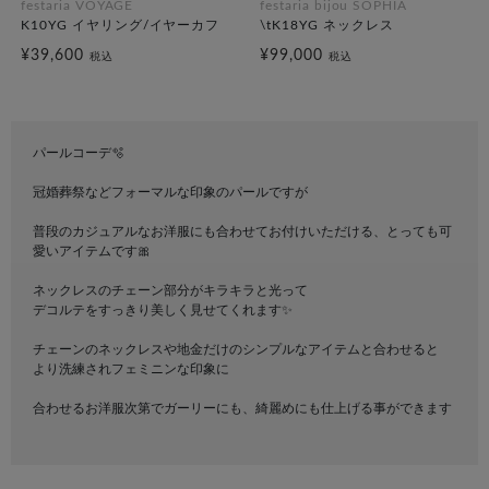
festaria VOYAGE
festaria bijou SOPHIA
K10YG イヤリング/イヤーカフ
\tK18YG ネックレス
¥39,600
¥99,000
税込
税込
パールコーデ🫧
冠婚葬祭などフォーマルな印象のパールですが
普段のカジュアルなお洋服にも合わせてお付けいただける、とっても可
愛いアイテムです🎀
ネックレスのチェーン部分がキラキラと光って
デコルテをすっきり美しく見せてくれます✨️
チェーンのネックレスや地金だけのシンプルなアイテムと合わせると
より洗練されフェミニンな印象に
合わせるお洋服次第でガーリーにも、綺麗めにも仕上げる事ができます