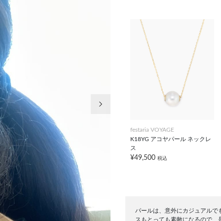
次の画像
festaria VOYAGE
K18YG アコヤパール ネックレ
ス
¥49,500
税込
パールは、意外にカジュアルで
スもとっても素敵になるので、