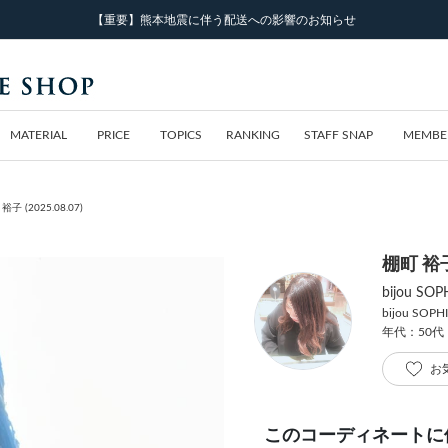
【重要】熊本地震に伴う配送への影響のお知らせ
MATERIAL
PRICE
TOPICS
RANKING
STAFF SNAP
MEMBE
子 (2025.08.07)
棚町 裕
bijou 
bijou SOPH
年代：50代
お
このコーディネートに