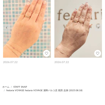
前の画像
次の
2026.07.22
2026.07.22
ホーム
STAFF SNAP
festaria VOYAGE festaria VOYAGE 浦和パルコ店 苑田 志保 (2025.08.18)