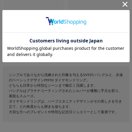
bijou SOPHIA
festaria bijou SOPHIA
【ペア】SV925 バングル
Pt950 ダイヤモンド リング（7
～14号）
¥19,800
税込
¥129,800
税込
シンプルでありながら洗練された印象を与えるSV925 バングルと、永遠
のベーシックデザインPt950 ダイヤモンドリング。
どちらも日常から特別なシーンまで幅広く活躍します。
バングルはプラチナコーティングされたシルバーが優雅に手元を彩り、
着脱もスムーズ。
ダイヤモンドリングは、ハーフエタニティデザインがその美しさを引き
立て、どの角度からも輝きを放ちます。
大切な方へのプレゼントや特別な記念日ジュエリーとして最適です。