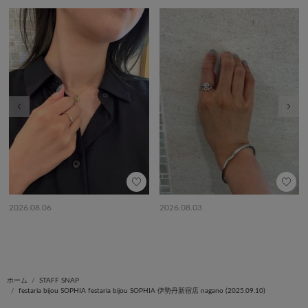
前の画像
次の
2026.08.06
2026.08.03
ホーム
STAFF SNAP
festaria bijou SOPHIA festaria bijou SOPHIA 伊勢丹新宿店 nagano (2025.09.10)