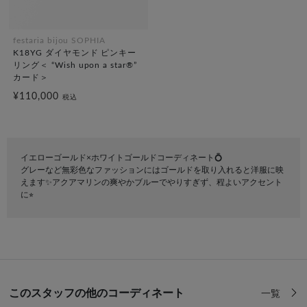
festaria bijou SOPHIA
K18YG ダイヤモンド ピンキー
リング＜ “Wish upon a star®”
カード＞
¥110,000
税込
イエローゴールド×ホワイトゴールドコーディネート💍
グレーなど無彩色なファッションにはゴールドを取り入れると洋服に映
えます✨アクアマリンの爽やかブルーでやりすぎず、程よいアクセント
に⭐︎
このスタッフの他のコーディネート
一覧