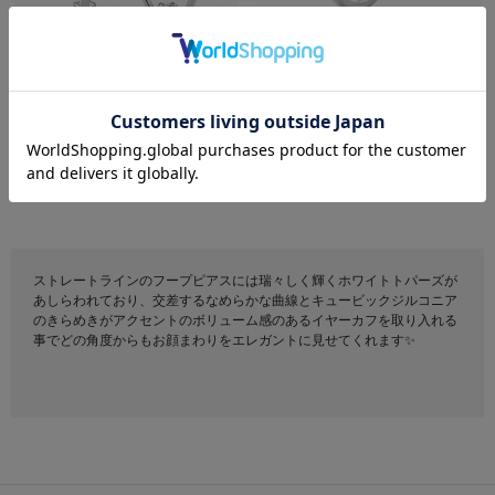
festaria bijou SOPHIA
festaria VOYAGE
K10WG/K18WG ホワイトトパ
SV925 イヤーカフ
ーズ ピアス
¥15,400
税込
¥39,600
税込
ストレートラインのフープピアスには瑞々しく輝くホワイトトパーズが
あしらわれており、交差するなめらかな曲線とキュービックジルコニア
のきらめきがアクセントのボリューム感のあるイヤーカフを取り入れる
事でどの角度からもお顔まわりをエレガントに見せてくれます✨