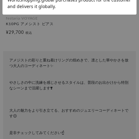
festaria VOYAGE
K10PG アメシスト ピアス
¥29,700
税込
アメジストの彩りと重ね着けリングの煌めきで、凛とした華やかさを放
つ大人のコーディネート✨
やさしさの中に洗練を感じさせるスタイルは、普段のお出かけから特別
なシーンまで活躍します❣️
大人の魅力をより引き立てる、おすすめのジュエリーコーディネートで
す😊
是非チェックしてみてください☝️