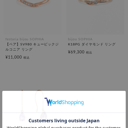
festaria bijou SOPHIA
bijou SOPHIA
【ペア】SV980 キュービックジ
K18PG ダイヤモンド リング
ルコニア リング
¥69,300
税込
¥11,000
税込