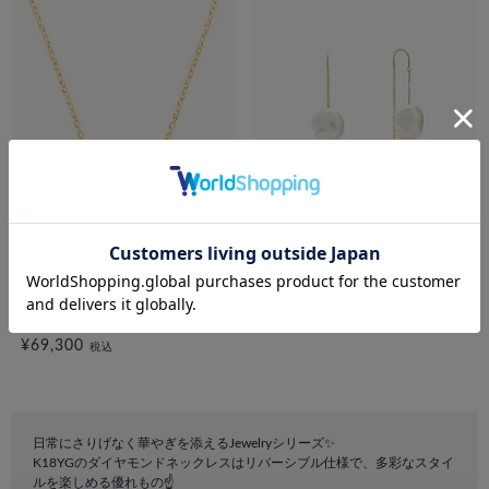
bijou SOPHIA
festaria VOYAGE
K18YG ダイヤモンド ネックレ
K10YG 淡水パール ピアス
ス
¥19,800
税込
¥69,300
税込
日常にさりげなく華やぎを添えるJewelryシリーズ✨
K18YGのダイヤモンドネックレスはリバーシブル仕様で、多彩なスタイ
ルを楽しめる優れもの☝️