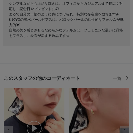
シンプルながらも上品な輝きは、オフィスからカジュアルまで幅広く対
応し、記念日やプレゼントに🎁
まるで自分の一部のように身につけられ、特別な存在感を放ちます💫
K10YGの淡水パールピアスは、バロックパールの個性的なフォルムが魅
力的💓
自然の美を感じさせるなめらかなフォルムは、フェミニンな装いに品格
をプラスし、愛着が深まる逸品です☺️
このスタッフの他のコーディネート
一覧
前の画像
次の