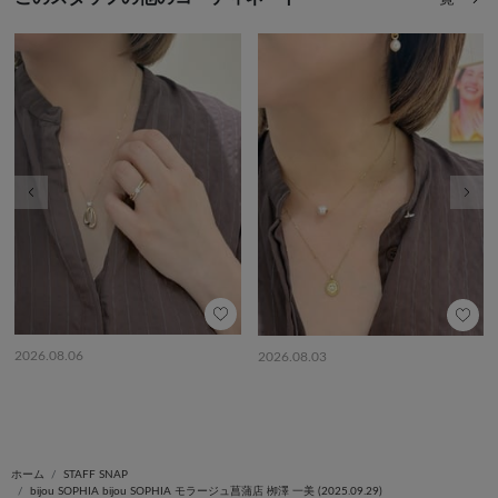
前の画像
次の
2026.08.06
2026.08.03
ホーム
STAFF SNAP
bijou SOPHIA bijou SOPHIA モラージュ菖蒲店 栁澤 一美 (2025.09.29)