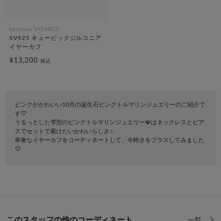
festaria VOYAGE
SV925 キュービックジルコニア
イヤーカフ
¥13,200
税込
ピンクがかわいい10月の誕生石ピンクトルマリンジュエリーのご紹介で
す♡
うるっとした雫型のピンクトルマリンジュエリー💎はネックレスとピア
スでセットで着けたいかわいらしさ✨
華奢なイヤーカフをコーディネートして、今時さをプラスしてみました
♡
このスタッフの他のコーディネート
一覧