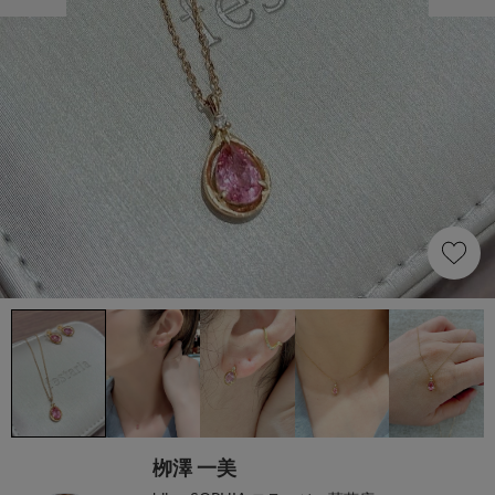
栁澤 一美