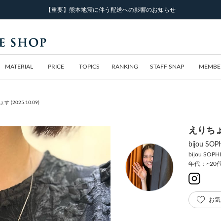
【重要】熊本地震に伴う配送への影響のお知らせ
MATERIAL
PRICE
TOPICS
RANKING
STAFF SNAP
MEMBE
す (2025.10.09)
えりち
bijou 
bijou SOPH
年代：~20
お気