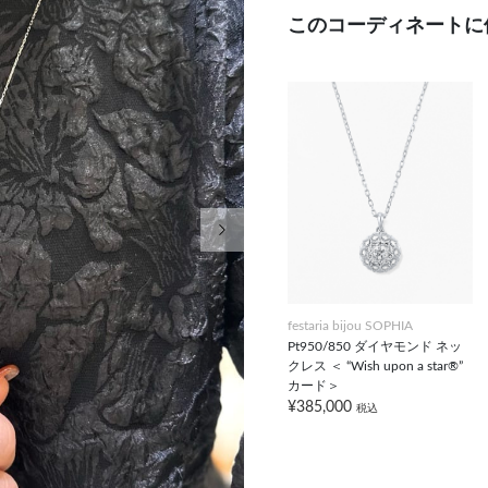
このコーディネートに
次の画像
festaria bijou SOPHIA
Pt950/850 ダイヤモンド ネッ
クレス ＜ “Wish upon a star®”
カード＞
¥385,000
税込