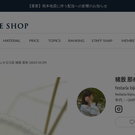
【重要】熊本地震に伴う配送への影響のお知らせ
MATERIAL
PRICE
TOPICS
RANKING
STAFF SNAP
MEMBE
グランデュオ立川店 猪股 那奈 (2025.10.29)
猪股 那
festari
festaria bij
年代：~20