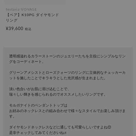
festaria VOYAGE
【ペア】K10PG ダイヤモンド
リング
¥39,600
税込
透明感溢れるカラーストーンのジュエリーたちを主役にシンプルなリン
グをコーディネート。
グリーンアメシストとローズクォーツのリングに立体的なチェッカーカ
ットを施したことでキラキラとした光沢感が生まれました。
淡い色合いがお肌に溶け込むことで、
瑞々しい輝きを感じられるのでオススメしたいリングです。
モルガナイトのペンダントトップは
お好みのネックレスとの組み合わせで様々なスタイルでお楽しみ頂けま
す。
ダイヤモンドネックレスなどに通しても可愛らしいですよね😊
是非チェックしてみてくださいね♬