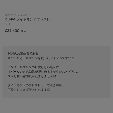
festaria VOYAGE
K10PG ダイヤモンド ブレスレ
ット
¥39,600
税込
10月のお誕生石である、
オパールとトルマリンを使ったアイテムです🤍🩷
ピンクトルマリンの可愛らしい色味に
オパールの遊色効果が楽しめるネックレスとピアス。
大人可愛い雰囲気がたまりません🥰
ダイヤモンドのブレスレットで引き締め、
可愛らしすぎず着けられます◎