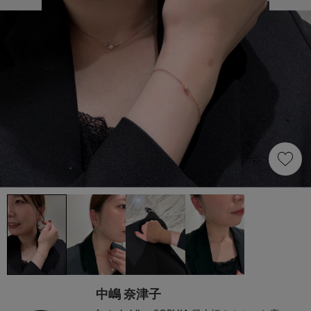
中嶋 奈津子