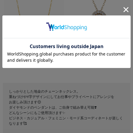
festaria bijou SOPHIA
festaria bijou SOPHIA
K18YG ネックレス
K18YG ダイヤモンド ネックレ
ス＜ “Wish upon a star®” 鑑定
¥330,000
税込
書＞
¥297,000
税込
しっかりとした地金のチェーンネックレス。
重ねづけやY字デザインにしてお仕事やプライベートにアレンジを
お楽しみ頂けます😊
ダイヤモンドのペンダントは、ご自身で組み替え可能❣️
どんなシーンにもご使用頂けます✨
ビジネス・カジュアル・フェミニン・モード系コーディネートが楽しく
なります🥰