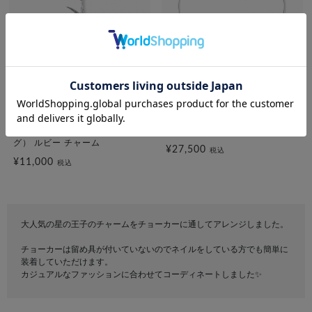
festaria bijou SOPHIA
festaria bijou SOPHIA
「星の王子さま」コレクション
SV キュービックジルコニア チ
SV925（プラチナコーティン
ョーカー
グ） ルビー チャーム
¥27,500
税込
¥11,000
税込
大人気の星の王子のチャームをチョーカーに通してアレンジしました。
チョーカーは留め具が付いていないのでネイルをしている方でも簡単に
装着していただけます。
カジュアルなファッションに合わせてコーディネートしました✨