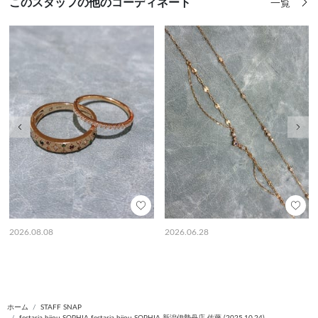
このスタッフの他のコーディネート
一覧
前の画像
次の
2026.08.08
2026.06.28
ホーム
STAFF SNAP
festaria bijou SOPHIA festaria bijou SOPHIA 新潟伊勢丹店 佐藤 (2025.10.24)