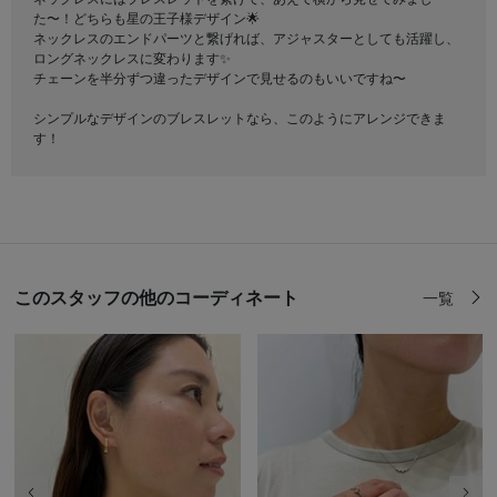
た〜！どちらも星の王子様デザイン🌟
ネックレスのエンドパーツと繋げれば、アジャスターとしても活躍し、
ロングネックレスに変わります✨
チェーンを半分ずつ違ったデザインで見せるのもいいですね〜
シンプルなデザインのブレスレットなら、このようにアレンジできま
す！
このスタッフの他のコーディネート
一覧
前の画像
次の