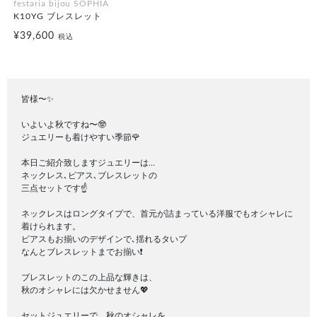
festaria bijou SOPHIA
K10YG ブレスレット
¥39,600
税込
皆様〜✨
いよいよ秋ですね〜🤓
ジュエリーも着けやすい季節🌹
本日ご紹介致しますジュエリーは…
ネックレス､ピアス､ブレスレットの
三点セットです☝️
ネックレスはロングタイプで、首元が詰まっている洋服でもオシャレに
着けられます。
ピアスもお揃いのデザインで､揺れるタいプ
なんとブレスレットまでお揃い❗️
ブレスレットのこの上品な輝きは、
秋のオシャレには欠かせません💖
セットジュエリーで、秋のオシャレを