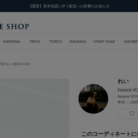
【重要】熊本地震に伴う配送への影響のお知らせ
MATERIAL
PRICE
TOPICS
RANKING
STAFF SNAP
MEMBE
店 れい (2025.11.01)
れい
festar
festaria VO
年代：~20
このコーディネートに