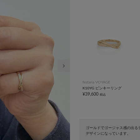
次の画像
festaria VOYAGE
K10YG ピンキーリング
¥39,600
税込
ゴールドでゴージャス感の出る
デザインになっています。