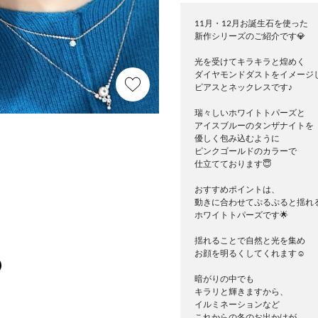
11月・12月お誕生石を使った
新作シリーズのご紹介です💎
光を受けてキラキラと煌めく
ダイヤモンドダストをイメージ
ピアスとネックレスです♪
瑞々しいホワイトトパーズと
アイスブルーのタンザナイトを
優しく包み込むように
ピンクゴールドのカラーで
仕立てております😇
おすすめポイントは、
動きに合わせてぷるぷると揺れ
ホワイトトパーズです🌟
揺れることで自然と光を集め
お顔を明るくしてくれます☺️
暗がりの中でも
キラリと輝きますから、
イルミネーションなど
これからの冬のお出かけが