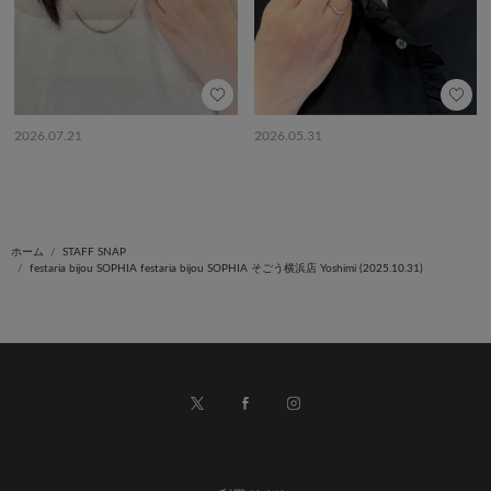
2026.07.21
2026.05.31
ホーム
STAFF SNAP
festaria bijou SOPHIA festaria bijou SOPHIA そごう横浜店 Yoshimi (2025.10.31)