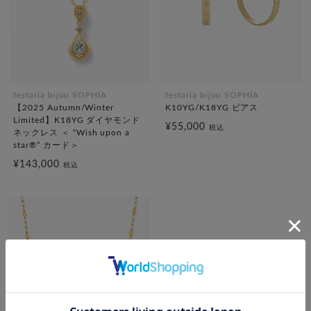
festaria bijou SOPHIA
festaria bijou SOPHIA
【2025 Autumn/Winter
K10YG/K18YG ピアス
Limited】K18YG ダイヤモンド
¥55,000
税込
ネックレス ＜ “Wish upon a
star®” カード＞
¥143,000
税込