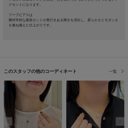
クセントになります。
フープピアスは
幾何学的な菱形カットが奥行きある輝きを演出し、柔らかさとモダンさ
を兼ね備えた仕上がりです。
このスタッフの他のコーディネート
一覧
前の画像
次の