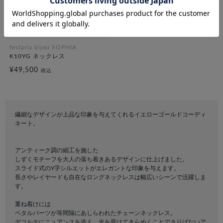
festaria bijou SOPHIA
K10YG ネックレス
¥49,500
税込
繊細なデザインが上品な印象を与えてくれるイエローゴールドコーディ
ネート。
アンティーク調の細工を施した
しずくモチーフを大人の落ち着きあるデザインに仕上げました。
スライド式のY字シルエットがエレガントな印象を与えます。
長さやレイヤードも自在なロングネックレスは幅広いシーンで活躍しま
す。
重ね着けには
ペタルパーツが等間隔にあしらわれたチェーンネックレス。
デコルテにニュアンスを添え、光を受けてきらめくことでさりげないア