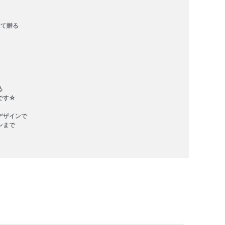
めて贈る
る
です☆
デザインで
ンまで