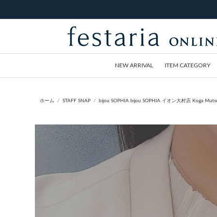
NEW ARRIVAL
ITEM CATEGORY
ホーム
STAFF SNAP
bijou SOPHIA bijou SOPHIA イオン大村店 Koga Mutsum