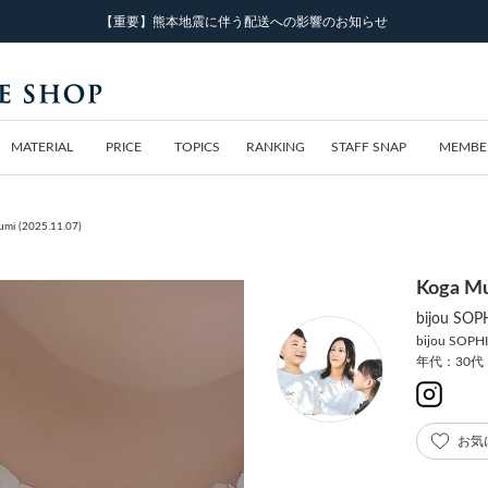
【重要】熊本地震に伴う配送への影響のお知らせ
MATERIAL
PRICE
TOPICS
RANKING
STAFF SNAP
MEMBE
i (2025.11.07)
Koga M
bijou S
bijou SOPH
年代：30代
お気