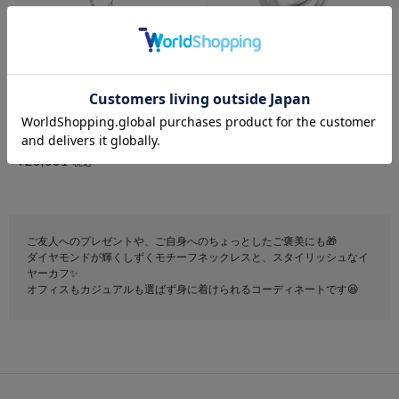
bijou SOPHIA
festaria VOYAGE
K10WG ダイヤモンド ネックレ
SV925 イヤーカフ
ス
¥11,000
税込
¥20,001
税込
ご友人へのプレゼントや、ご自身へのちょっとしたご褒美にも🎁
ダイヤモンドが輝くしずくモチーフネックレスと、スタイリッシュなイ
ヤーカフ✨
オフィスもカジュアルも選ばず身に着けられるコーディネートです😆