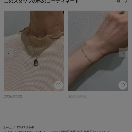
このスタッフの他のコーディネート
一覧
前の画像
次の
2026.07.02
2026.07.02
ホーム
STAFF SNAP
bijou SOPHIA bijou SOPHIA ららぽーと湘南平塚店 伝法 真希子 (2025.11.07)