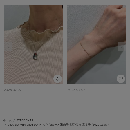
前の画像
次の
2026.07.02
2026.07.02
ホーム
STAFF SNAP
bijou SOPHIA bijou SOPHIA ららぽーと湘南平塚店 伝法 真希子 (2025.11.07)