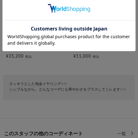
festaria VOYAGE
festaria VOYAGE
K10YG イヤリング/イヤーカフ
SV925 イヤーカフ
¥35,200
¥11,000
税込
税込
スッキリとした地金イヤリング✨✨
シンプルながら、どんなコーデにも華やかさをプラスしてくレます✨✨
このスタッフの他のコーディネート
一覧