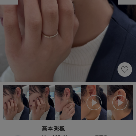
高本 彩楓