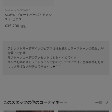
festaria VOYAGE
K10YG ブルートパーズ・アメシ
スト ピアス
¥35,200
税込
アシンメトリーデザインのピアスは揺れ感とカラーストーンの色合いが
可愛いです😊
モノトーンコーデのアクセントにもおすすめです✨️
リングも細めストレートラインですので、中指につけると存在感もあり
つつさりげなさが演出できますよ🍀*゜
このスタッフの他のコーディネート
一覧