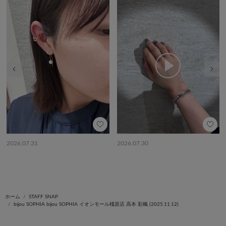
前の画像
次の
2026.07.31
2026.07.30
ホーム
STAFF SNAP
bijou SOPHIA bijou SOPHIA イオンモール橿原店 高本 彩楓 (2025.11.12)