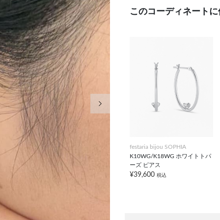
このコーディネートに
次の画像
festaria bijou SOPHIA
K10WG/K18WG ホワイトトパ
ーズ ピアス
¥39,600
税込