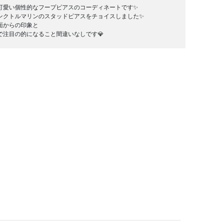
可愛い個性的なフープピアスのコーディネートです✨
ンクトルマリンのスタッドピアスをチョイスしました✨
面からの印象と
で注目の的になること間違いなしです💎