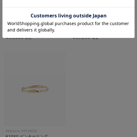
festaria bijou SOPHIA
festaria VOYAGE
「星の王子さま」コレクション
K10YG トパーズ・タンザナイト
K10YG ルビー リング
リング
¥55,000
¥35,200
税込
税込
festaria VOYAGE
K10YG ピンキーリング