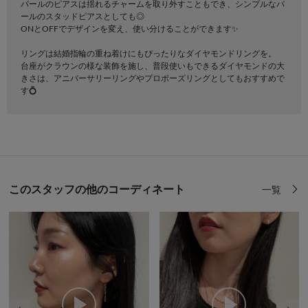
パールのピアスは揺れるチャームを取り外すこともでき、シンプルなパ
ールのスタッドピアスとしても◎
ONとOFFでデザインを変え、使い分けることができます✨
リングは結婚指輪の重ね着けにもぴったりなダイヤモンドリングを。
台座がクラウンの様な装飾を施し、普段使いもできるダイヤモンドの大
きさは、アニバーサリーリングやプロポーズリングとしてもおすすめで
す💍
このスタッフの他のコーディネート
一覧
前の画像
次の