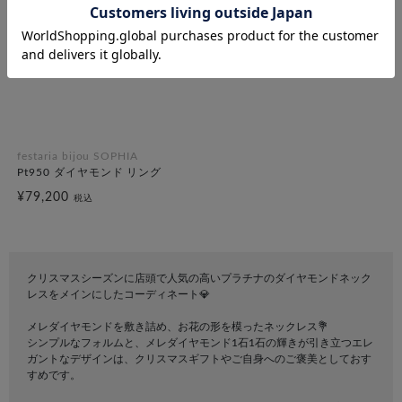
festaria bijou SOPHIA
Pt950 ダイヤモンド リング
¥79,200
税込
クリスマスシーズンに店頭で人気の高いプラチナのダイヤモンドネック
レスをメインにしたコーディネート💎
メレダイヤモンドを敷き詰め、お花の形を模ったネックレス💐
シンプルなフォルムと、メレダイヤモンド1石1石の輝きが引き立つエレ
ガントなデザインは、クリスマスギフトやご自身へのご褒美としておす
すめです。