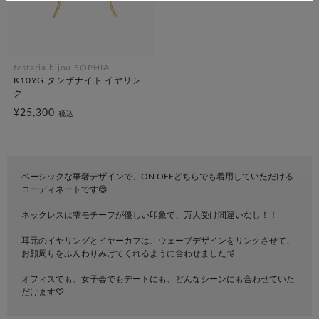
festaria bijou SOPHIA
K10YG タンザナイト イヤリン
グ
¥25,300
税込
ベーシックな華奢デザインで、ON OFFどちらでも着用していただける
コーディネートです😌
ネックレスは雫モチーフが優しい印象で、万人受け間違いなし！！
耳元のイヤリングとイヤーカフは、ウェーブデザインをリンクさせて、
お顔周りをふんわりみけてくれるように合わせました🫧
オフィスでも、女子会でもデートにも、どんなシーンにも合わせていた
だけます♡