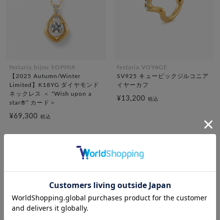
festaria bijou SOPHIA
festaria VOYAGE
【2025 Autumn/Winter
SV925 キュービックジルコニア
Limited】K18YG ダイヤモンド
イヤーカフ
ネックレス ＜ “Wish upon a
¥13,200
税込
star®” カード＞
¥69,300
税込