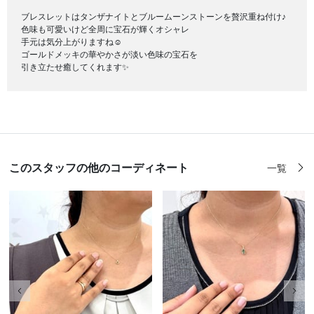
ブレスレットはタンザナイトとブルームーンストーンを贅沢重ね付け♪
色味も可愛いけど全周に宝石が輝くオシャレ
手元は気分上がりますね☺️
ゴールドメッキの華やかさが淡い色味の宝石を
引き立たせ癒してくれます✨
このスタッフの他のコーディネート
一覧
前の画像
次の