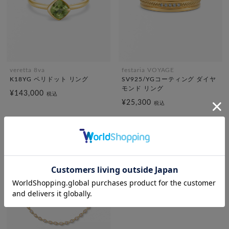
veretta 8va
festaria VOYAGE
K18YG ペリドット リング
SV925/YGコーティング ダイヤ
モンド リング
¥143,000
税込
¥25,300
税込