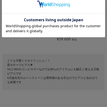
festaria bijou SOPHIA
festaria VOYAGE
K10YG/WG ピアス
K10PG ブルームーンストーン
ネックレス
¥25,300
税込
¥39,600
税込
とても可愛くスタイリッシュ！！
星モチーフピアス🌟
YGとWGのコンビカラーなのでお持ちのアイテムにも幅広く使える万能
ピアスです
6月誕生石のムーンストーンは透明感のある石なのでピアスと合わせて
も綺麗です