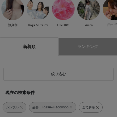
渡真利
Koga Mutsumi
HIROKO
Yucca
田中 
新着順
ランキング
絞り込む
現在の検索条件
シンプル
品番：40298-441000000
全て解除