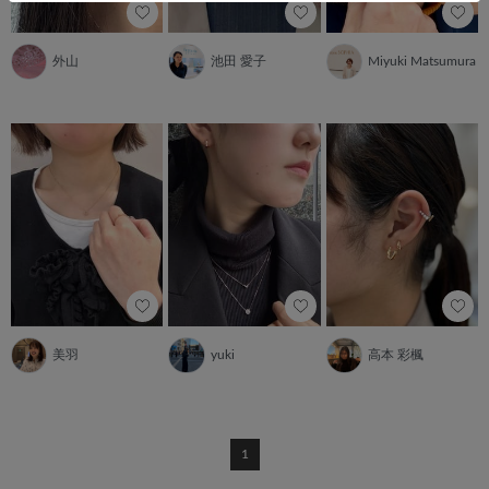
外山
池田 愛子
Miyuki Matsumura
美羽
yuki
高本 彩楓
1