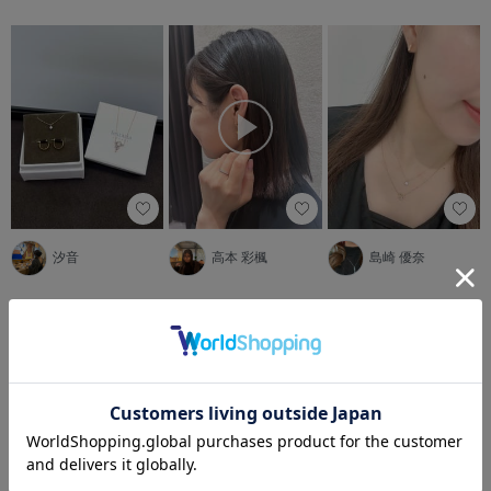
汐音
高本 彩楓
島崎 優奈